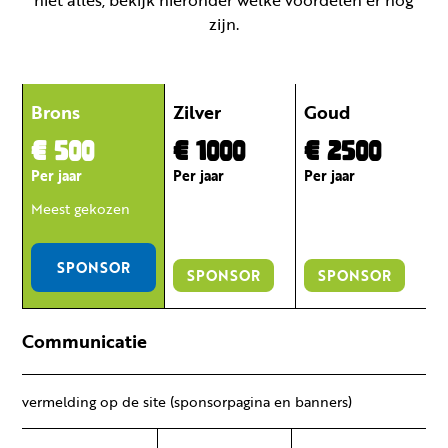
niet alles, bekijk hieronder welke voordelen er nog
zijn.
Brons
Zilver
Goud
€ 500
€ 1000
€ 2500
Per jaar
Per jaar
Per jaar
Meest gekozen
SPONSOR
SPONSOR
SPONSOR
Communicatie
vermelding op de site (sponsorpagina en banners)